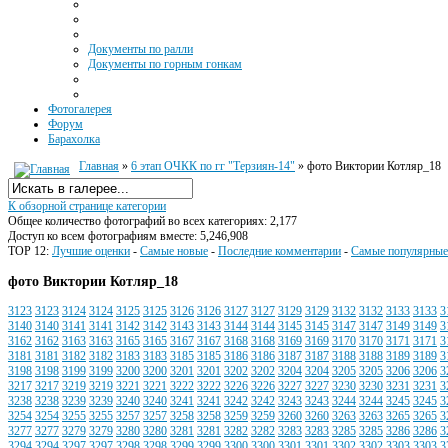
Документы по ралли
Документы по горным гонкам
Фотогалерея
Форум
Барахолка
Главная
»
6 этап ОЧКК по гг "Терзиян-14"
» фото Виктории Котляр_18
К обзорной странице категории
Общее количество фотографий во всех категориях: 2,177
Доступ ко всем фотографиям вместе: 5,246,908
TOP 12:
Лучшие оценки
-
Самые новые
-
Последние комментарии
-
Самые популярные
фото Виктории Котляр_18
3123
3123
3124
3124
3125
3125
3126
3126
3127
3127
3129
3129
3132
3132
3133
3133
3
3140
3140
3141
3141
3142
3142
3143
3143
3144
3144
3145
3145
3147
3147
3149
3149
3
3162
3162
3163
3163
3165
3165
3167
3167
3168
3168
3169
3169
3170
3170
3171
3171
3
3181
3181
3182
3182
3183
3183
3185
3185
3186
3186
3187
3187
3188
3188
3189
3189
3
3198
3198
3199
3199
3200
3200
3201
3201
3202
3202
3204
3204
3205
3205
3206
3206
3
3217
3217
3219
3219
3221
3221
3222
3222
3226
3226
3227
3227
3230
3230
3231
3231
3
3238
3238
3239
3239
3240
3240
3241
3241
3242
3242
3243
3243
3244
3244
3245
3245
3
3254
3254
3255
3255
3257
3257
3258
3258
3259
3259
3260
3260
3263
3263
3265
3265
3
3277
3277
3279
3279
3280
3280
3281
3281
3282
3282
3283
3283
3285
3285
3286
3286
3
3294
3294
3297
3297
3298
3298
3299
3299
3300
3300
3301
3301
3302
3302
3303
3303
3