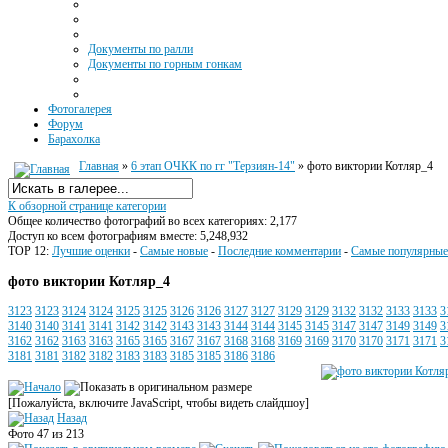
Документы по ралли
Документы по горным гонкам
Фотогалерея
Форум
Барахолка
Главная
»
6 этап ОЧКК по гг "Терзиян-14"
» фото виктории Котляр_4
К обзорной странице категории
Общее количество фотографий во всех категориях: 2,177
Доступ ко всем фотографиям вместе: 5,248,932
TOP 12:
Лучшие оценки
-
Самые новые
-
Последние комментарии
-
Самые популярные
фото виктории Котляр_4
3123
3123
3124
3124
3125
3125
3126
3126
3127
3127
3129
3129
3132
3132
3133
3133
3
3140
3140
3141
3141
3142
3142
3143
3143
3144
3144
3145
3145
3147
3147
3149
3149
3
3162
3162
3163
3163
3165
3165
3167
3167
3168
3168
3169
3169
3170
3170
3171
3171
3
3181
3181
3182
3182
3183
3183
3185
3185
3186
3186
[Пожалуйста, включите JavaScript, чтобы видеть слайдшоу]
Назад
Фото 47 из 213