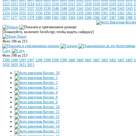
3313
3313
3314
3314
3315
3315
3316
3316
3317
3317
3318
3318
3319
3319
3321
3321
3
3336
3336
3337
3337
3339
3339
3340
3340
3341
3341
3343
3343
3344
3344
3345
3345
3
3354
3354
3355
3355
3356
3356
3358
3358
3359
3359
3360
3360
3361
3361
3362
3362
3
3377
3377
3379
3379
3380
3380
3382
3382
3384
3384
3386
3386
3387
3387
3388
3388
3
[Пожалуйста, включите JavaScript, чтобы видеть слайдшоу]
Назад
Фото 196 из 213
След.
Фото 198 из 213
3396
3396
3397
3397
3398
3398
3399
3399
3400
3400
3401
3401
3402
3402
3403
3403
3
3410
3410
3411
3411