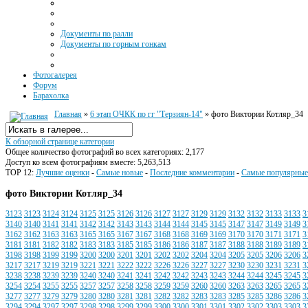
Документы по ралли
Документы по горным гонкам
Фотогалерея
Форум
Барахолка
Главная
»
6 этап ОЧКК по гг "Терзиян-14"
» фото Виктории Котляр_34
К обзорной странице категории
Общее количество фотографий во всех категориях: 2,177
Доступ ко всем фотографиям вместе: 5,263,513
TOP 12:
Лучшие оценки
-
Самые новые
-
Последние комментарии
-
Самые популярные
фото Виктории Котляр_34
3123
3123
3124
3124
3125
3125
3126
3126
3127
3127
3129
3129
3132
3132
3133
3133
3
3140
3140
3141
3141
3142
3142
3143
3143
3144
3144
3145
3145
3147
3147
3149
3149
3
3162
3162
3163
3163
3165
3165
3167
3167
3168
3168
3169
3169
3170
3170
3171
3171
3
3181
3181
3182
3182
3183
3183
3185
3185
3186
3186
3187
3187
3188
3188
3189
3189
3
3198
3198
3199
3199
3200
3200
3201
3201
3202
3202
3204
3204
3205
3205
3206
3206
3
3217
3217
3219
3219
3221
3221
3222
3222
3226
3226
3227
3227
3230
3230
3231
3231
3
3238
3238
3239
3239
3240
3240
3241
3241
3242
3242
3243
3243
3244
3244
3245
3245
3
3254
3254
3255
3255
3257
3257
3258
3258
3259
3259
3260
3260
3263
3263
3265
3265
3
3277
3277
3279
3279
3280
3280
3281
3281
3282
3282
3283
3283
3285
3285
3286
3286
3
3294
3294
3297
3297
3298
3298
3299
3299
3300
3300
3301
3301
3302
3302
3303
3303
3