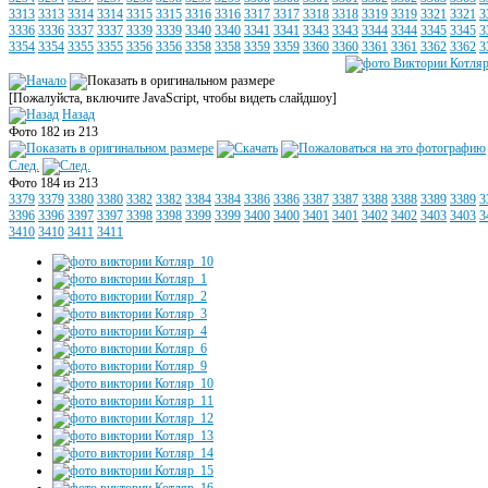
3313
3313
3314
3314
3315
3315
3316
3316
3317
3317
3318
3318
3319
3319
3321
3321
3
3336
3336
3337
3337
3339
3339
3340
3340
3341
3341
3343
3343
3344
3344
3345
3345
3
3354
3354
3355
3355
3356
3356
3358
3358
3359
3359
3360
3360
3361
3361
3362
3362
3
[Пожалуйста, включите JavaScript, чтобы видеть слайдшоу]
Назад
Фото 182 из 213
След.
Фото 184 из 213
3379
3379
3380
3380
3382
3382
3384
3384
3386
3386
3387
3387
3388
3388
3389
3389
3
3396
3396
3397
3397
3398
3398
3399
3399
3400
3400
3401
3401
3402
3402
3403
3403
3
3410
3410
3411
3411