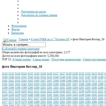
Документы по ралли
Документы по горным гонкам
Фотогалерея
Форум
Барахолка
Главная
»
6 этап ОЧКК по гг "Терзиян-14"
» фото Виктории Котляр_16
К обзорной странице категории
Общее количество фотографий во всех категориях: 2,177
Доступ ко всем фотографиям вместе: 5,250,164
TOP 12:
Лучшие оценки
-
Самые новые
-
Последние комментарии
-
Самые популярные
фото Виктории Котляр_16
3123
3123
3124
3124
3125
3125
3126
3126
3127
3127
3129
3129
3132
3132
3133
3133
3
3140
3140
3141
3141
3142
3142
3143
3143
3144
3144
3145
3145
3147
3147
3149
3149
3
3162
3162
3163
3163
3165
3165
3167
3167
3168
3168
3169
3169
3170
3170
3171
3171
3
3181
3181
3182
3182
3183
3183
3185
3185
3186
3186
3187
3187
3188
3188
3189
3189
3
3198
3198
3199
3199
3200
3200
3201
3201
3202
3202
3204
3204
3205
3205
3206
3206
3
3217
3217
3219
3219
3221
3221
3222
3222
3226
3226
3227
3227
3230
3230
3231
3231
3
3238
3238
3239
3239
3240
3240
3241
3241
3242
3242
3243
3243
3244
3244
3245
3245
3
3254
3254
3255
3255
3257
3257
3258
3258
3259
3259
3260
3260
3263
3263
3265
3265
3
3277
3277
3279
3279
3280
3280
3281
3281
3282
3282
3283
3283
3285
3285
3286
3286
3
3294
3294
3297
3297
3298
3298
3299
3299
3300
3300
3301
3301
3302
3302
3303
3303
3