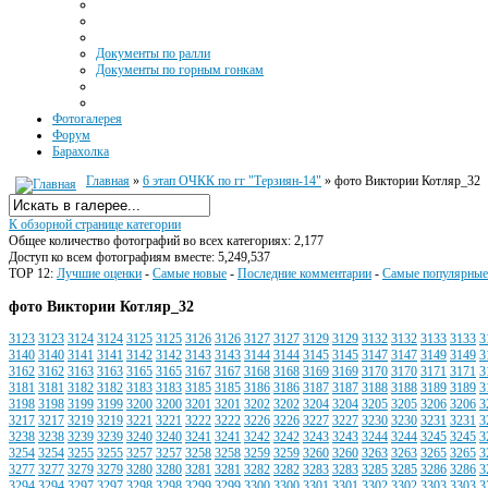
Документы по ралли
Документы по горным гонкам
Фотогалерея
Форум
Барахолка
Главная
»
6 этап ОЧКК по гг "Терзиян-14"
» фото Виктории Котляр_32
К обзорной странице категории
Общее количество фотографий во всех категориях: 2,177
Доступ ко всем фотографиям вместе: 5,249,537
TOP 12:
Лучшие оценки
-
Самые новые
-
Последние комментарии
-
Самые популярные
фото Виктории Котляр_32
3123
3123
3124
3124
3125
3125
3126
3126
3127
3127
3129
3129
3132
3132
3133
3133
3
3140
3140
3141
3141
3142
3142
3143
3143
3144
3144
3145
3145
3147
3147
3149
3149
3
3162
3162
3163
3163
3165
3165
3167
3167
3168
3168
3169
3169
3170
3170
3171
3171
3
3181
3181
3182
3182
3183
3183
3185
3185
3186
3186
3187
3187
3188
3188
3189
3189
3
3198
3198
3199
3199
3200
3200
3201
3201
3202
3202
3204
3204
3205
3205
3206
3206
3
3217
3217
3219
3219
3221
3221
3222
3222
3226
3226
3227
3227
3230
3230
3231
3231
3
3238
3238
3239
3239
3240
3240
3241
3241
3242
3242
3243
3243
3244
3244
3245
3245
3
3254
3254
3255
3255
3257
3257
3258
3258
3259
3259
3260
3260
3263
3263
3265
3265
3
3277
3277
3279
3279
3280
3280
3281
3281
3282
3282
3283
3283
3285
3285
3286
3286
3
3294
3294
3297
3297
3298
3298
3299
3299
3300
3300
3301
3301
3302
3302
3303
3303
3