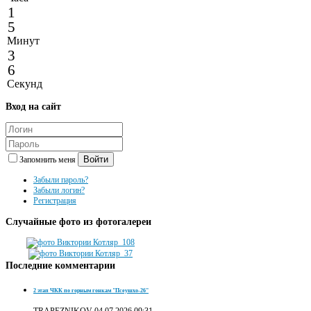
1
5
Минут
3
6
Секунд
Вход
на сайт
Войти
Запомнить меня
Забыли пароль?
Забыли логин?
Регистрация
Случайные
фото из фотогалереи
Последние
комментарии
2 этап ЧКК по горным гонкам "Псеушхо-26"