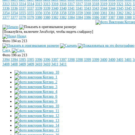
3313
3313
3314
3314
3315
3315
3316
3316
3317
3317
3318
3318
3319
3319
3321
3321
3
3336
3336
3337
3337
3339
3339
3340
3340
3341
3341
3343
3343
3344
3344
3345
3345
3
3354
3354
3355
3355
3356
3356
3358
3358
3359
3359
3360
3360
3361
3361
3362
3362
3
3377
3377
3379
3379
3380
3380
3382
3382
3384
3384
3386
3386
3387
3387
3388
3388
3
[Пожалуйста, включите JavaScript, чтобы видеть слайдшоу]
Назад
Фото 194 из 213
След.
Фото 196 из 213
3394
3394
3395
3395
3396
3396
3397
3397
3398
3398
3399
3399
3400
3400
3401
3401
3
3408
3408
3409
3409
3410
3410
3411
3411