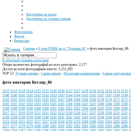
Документы по ралли
Документы по горным гонкам
Фотогалерея
Форум
Барахолка
Главная
»
6 этап ОЧКК по гг "Терзиян-14"
» фото виктории Котляр_86
К обзорной странице категории
Общее количество фотографий во всех категориях: 2,177
Доступ ко всем фотографиям вместе: 5,251,293
TOP 12:
Лучшие оценки
-
Самые новые
-
Последние комментарии
-
Самые популярные
фото виктории Котляр_86
3123
3123
3124
3124
3125
3125
3126
3126
3127
3127
3129
3129
3132
3132
3133
3133
3
3140
3140
3141
3141
3142
3142
3143
3143
3144
3144
3145
3145
3147
3147
3149
3149
3
3162
3162
3163
3163
3165
3165
3167
3167
3168
3168
3169
3169
3170
3170
3171
3171
3
3181
3181
3182
3182
3183
3183
3185
3185
3186
3186
3187
3187
3188
3188
3189
3189
3
3198
3198
3199
3199
3200
3200
3201
3201
3202
3202
3204
3204
3205
3205
3206
3206
3
3217
3217
3219
3219
3221
3221
3222
3222
3226
3226
3227
3227
3230
3230
3231
3231
3
3238
3238
3239
3239
3240
3240
3241
3241
3242
3242
3243
3243
3244
3244
3245
3245
3
3254
3254
3255
3255
3257
3257
3258
3258
3259
3259
3260
3260
3263
3263
3265
3265
3
3277
3277
3279
3279
3280
3280
3281
3281
3282
3282
3283
3283
3285
3285
3286
3286
3
3294
3294
3297
3297
3298
3298
3299
3299
3300
3300
3301
3301
3302
3302
3303
3303
3