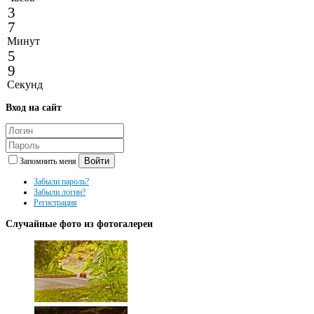
3
7
Минут
5
9
Секунд
Вход
на сайт
Войти
Запомнить меня
Забыли пароль?
Забыли логин?
Регистрация
Случайные
фото из фотогалереи