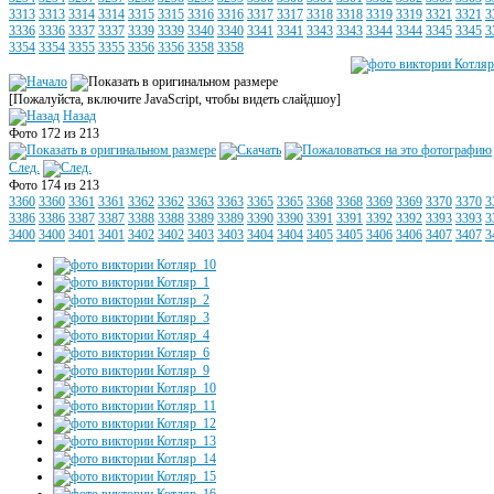
3313
3313
3314
3314
3315
3315
3316
3316
3317
3317
3318
3318
3319
3319
3321
3321
3
3336
3336
3337
3337
3339
3339
3340
3340
3341
3341
3343
3343
3344
3344
3345
3345
3
3354
3354
3355
3355
3356
3356
3358
3358
[Пожалуйста, включите JavaScript, чтобы видеть слайдшоу]
Назад
Фото 172 из 213
След.
Фото 174 из 213
3360
3360
3361
3361
3362
3362
3363
3363
3365
3365
3368
3368
3369
3369
3370
3370
3
3386
3386
3387
3387
3388
3388
3389
3389
3390
3390
3391
3391
3392
3392
3393
3393
3
3400
3400
3401
3401
3402
3402
3403
3403
3404
3404
3405
3405
3406
3406
3407
3407
3