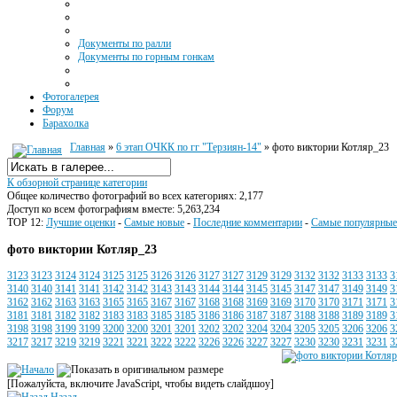
Документы по ралли
Документы по горным гонкам
Фотогалерея
Форум
Барахолка
Главная
»
6 этап ОЧКК по гг "Терзиян-14"
» фото виктории Котляр_23
К обзорной странице категории
Общее количество фотографий во всех категориях: 2,177
Доступ ко всем фотографиям вместе: 5,263,234
TOP 12:
Лучшие оценки
-
Самые новые
-
Последние комментарии
-
Самые популярные
фото виктории Котляр_23
3123
3123
3124
3124
3125
3125
3126
3126
3127
3127
3129
3129
3132
3132
3133
3133
3
3140
3140
3141
3141
3142
3142
3143
3143
3144
3144
3145
3145
3147
3147
3149
3149
3
3162
3162
3163
3163
3165
3165
3167
3167
3168
3168
3169
3169
3170
3170
3171
3171
3
3181
3181
3182
3182
3183
3183
3185
3185
3186
3186
3187
3187
3188
3188
3189
3189
3
3198
3198
3199
3199
3200
3200
3201
3201
3202
3202
3204
3204
3205
3205
3206
3206
3
3217
3217
3219
3219
3221
3221
3222
3222
3226
3226
3227
3227
3230
3230
3231
3231
3
[Пожалуйста, включите JavaScript, чтобы видеть слайдшоу]